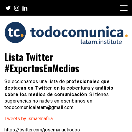
Skip
to
content
TodoComunica x LATAM
Lista Twitter
Institute
#ExpertosEnMedios
Seleccionamos una lista de
profesionales que
destacan en Twitter en la cobertura y análisis
sobre los medios de comunicación
. Si tienes
sugerencias no nudes en escribirnos en
todocomunicalatam@gmail.com
Tweets by ismaelnafria
https://twitter.com/josemanuelrodos