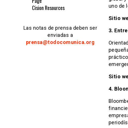
Page
uno de 
Cision Resources
Sitio w
Las notas de prensa deben ser
3. Entr
enviadas a
prensa@todocomunica.org
Orienta
pequeña
práctico
emergen
Sitio w
4. Bloo
Bloombe
financie
empresa
periodí