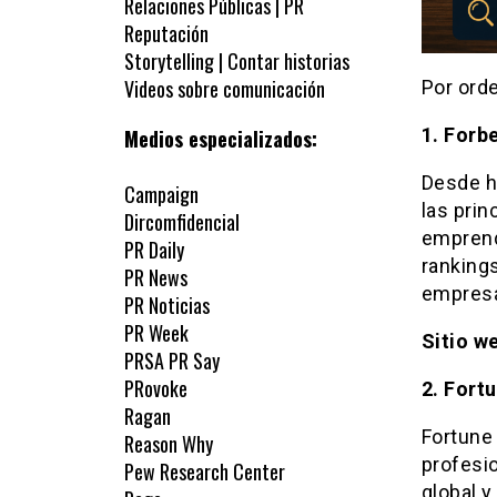
Relaciones Públicas | PR
Reputación
Storytelling | Contar historias
Videos sobre comunicación
Por orde
1. Forb
Medios especializados:
Desde h
Campaign
las prin
Dircomfidencial
emprend
PR Daily
rankings
PR News
empresa
PR Noticias
PR Week
Sitio w
PRSA PR Say
PRovoke
2. Fort
Ragan
Fortune 
Reason Why
profesio
Pew Research Center
global 