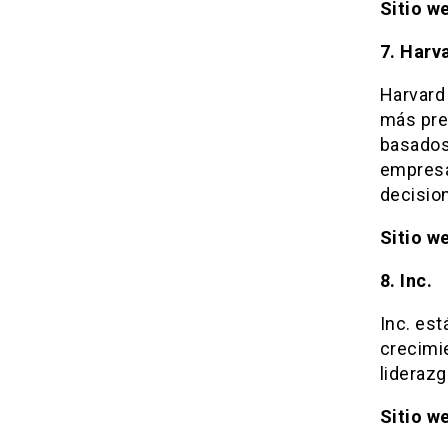
Sitio w
7. Harv
Harvard
más pres
basados
empresa
decisio
Sitio w
8. Inc.
Inc. est
crecimie
liderazg
Sitio w