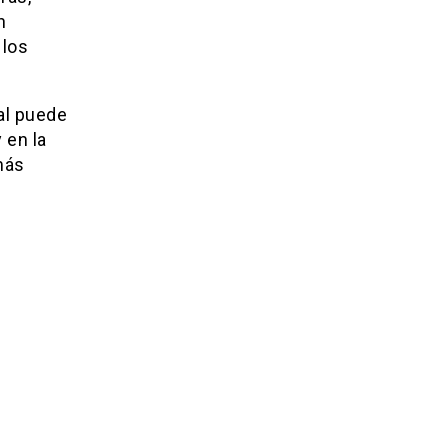
n
 los
al puede
 en la
más