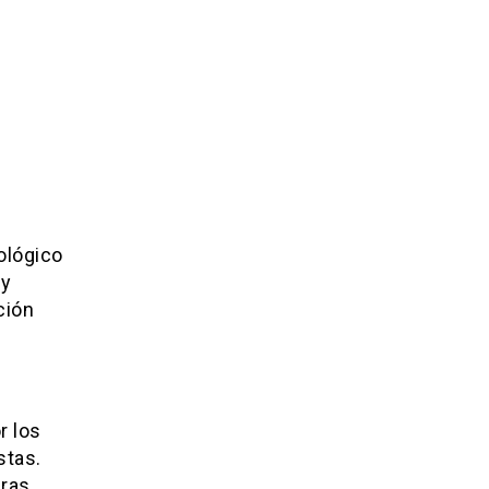
ológico
 y
ción
r los
stas.
ras,