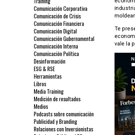
Training
economía
Comunicación Corporativa
industr
Comunicación de Crisis
moldean
Comunicación Financiera
Te pres
Comunicación Digital
economí
Comunicación Gubernamental
vale la 
Comunicación Interna
Comunicación Política
Desinformación
ESG & RSE
Herramientas
Libros
Media Training
Medición de resultados
Medios
Podcasts sobre comunicación
Publicidad y Branding
Relaciones con Inversionistas