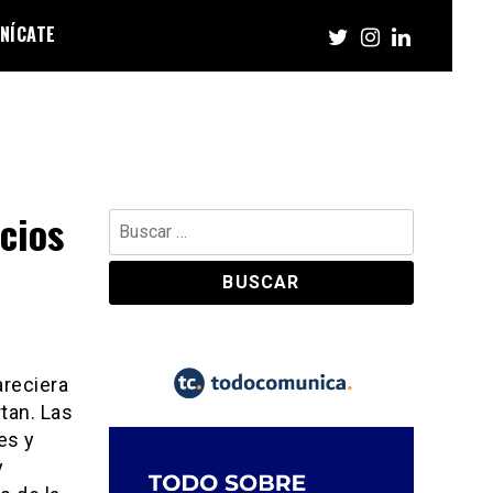
NÍCATE
cios
Buscar:
reciera
tan. Las
es y
y