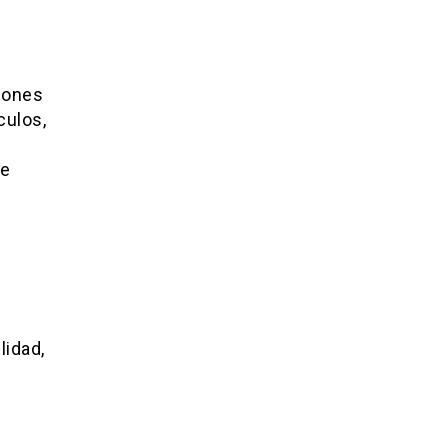
iones
culos,
de
lidad,