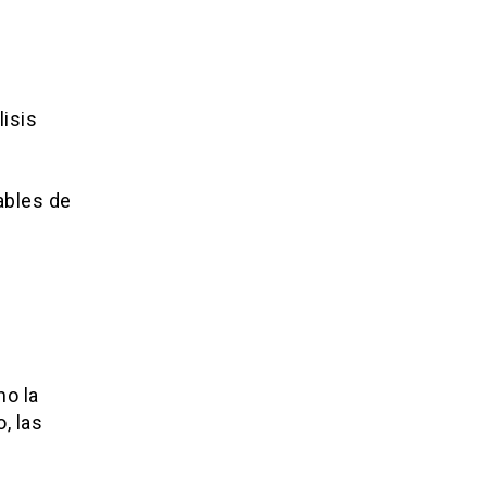
isis
ables de
o la
, las