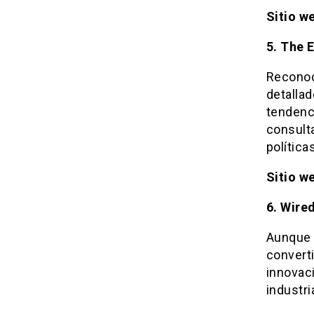
Sitio w
5. The 
Reconoc
detallad
tendenc
consult
política
Sitio w
6. Wire
Aunque 
convert
innovaci
industr