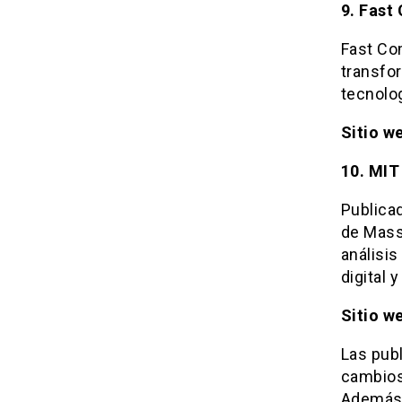
9. Fast
Fast Co
transfor
tecnolog
Sitio w
10. MI
Publicad
de Mass
análisis
digital 
Sitio w
Las pub
cambios
Además 