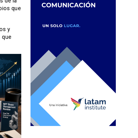
s de la
bios que
os y
l que