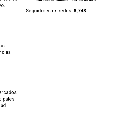
vo.
Seguidores en redes:
8,748
jos
ncias
ercados
cipales
dad