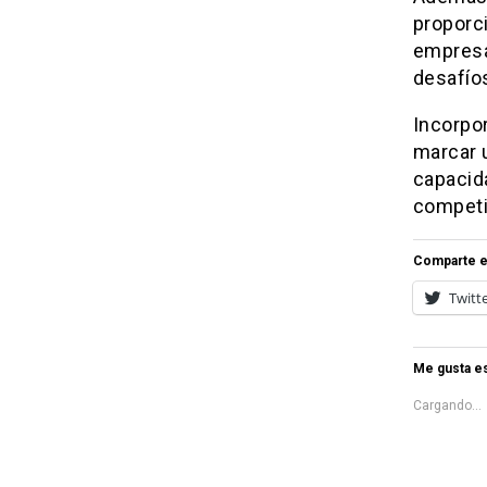
proporc
empresar
desafíos
Incorpor
marcar u
capacid
competit
Comparte e
Twitt
Me gusta es
Cargando...