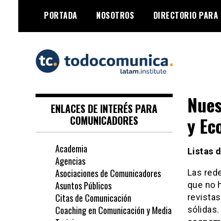
Skip
PORTADA
NOSOTROS
DIRECTORIO PARA
to
content
TodoComunica x
Nues
LATAM Institute
ENLACES DE INTERÉS PARA
y Ec
COMUNICADORES
Academia
Listas
Agencias
Asociaciones de Comunicadores
Las red
Asuntos Públicos
que no 
Citas de Comunicación
revistas
Coaching en Comunicación y Media
sólidas.