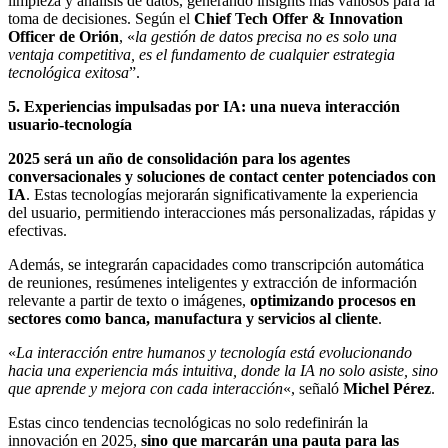
limpieza y análisis de datos, generando insights más valiosos para la
toma de decisiones. Según el
Chief Tech Offer & Innovation
Officer de Orión
, «
la gestión de datos precisa no es solo una
ventaja competitiva, es el fundamento de cualquier estrategia
tecnológica exitosa
”.
5.
Experiencias impulsadas por IA: una nueva interacción
usuario-tecnología
2025 será un año de consolidación para los agentes
conversacionales y soluciones de contact center potenciados con
IA
. Estas tecnologías mejorarán significativamente la experiencia
del usuario, permitiendo interacciones más personalizadas, rápidas y
efectivas.
Además, se integrarán capacidades como transcripción automática
de reuniones, resúmenes inteligentes y extracción de información
relevante a partir de texto o imágenes,
optimizando procesos en
sectores como banca, manufactura y servicios al cliente
.
«
La interacción entre humanos y tecnología está evolucionando
hacia una experiencia más intuitiva, donde la IA no solo asiste, sino
que aprende y mejora con cada interacción
«, señaló
Michel Pérez
.
Estas cinco tendencias tecnológicas no solo redefinirán la
innovación en 2025,
sino que
marcarán una pauta para las