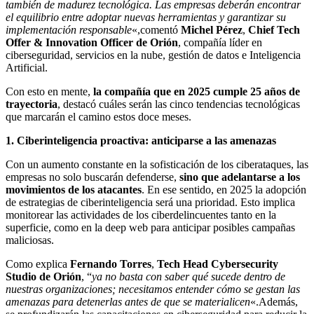
también de madurez tecnológica. Las empresas deberán encontrar
el equilibrio entre adoptar nuevas herramientas y garantizar su
implementación responsable
«,comentó
Michel Pérez
,
Chief Tech
Offer & Innovation Officer de Orión
, compañía líder en
ciberseguridad, servicios en la nube, gestión de datos e Inteligencia
Artificial.
Con esto en mente,
la compañía que en 2025 cumple 25 años de
trayectoria
, destacó cuáles serán las cinco tendencias tecnológicas
que marcarán el camino estos doce meses.
1.
Ciberinteligencia proactiva: anticiparse a las amenazas
Con un aumento constante en la sofisticación de los ciberataques, las
empresas no solo buscarán defenderse,
sino que adelantarse a los
movimientos de los atacantes
. En ese sentido, en 2025 la adopción
de estrategias de ciberinteligencia será una prioridad. Esto implica
monitorear las actividades de los ciberdelincuentes tanto en la
superficie, como en la deep web para anticipar posibles campañas
maliciosas.
Como explica
Fernando Torres
,
Tech Head Cybersecurity
Studio de Orión
, “
ya no basta con saber qué sucede dentro de
nuestras organizaciones; necesitamos entender cómo se gestan las
amenazas para detenerlas antes de que se materialicen
«.Además,