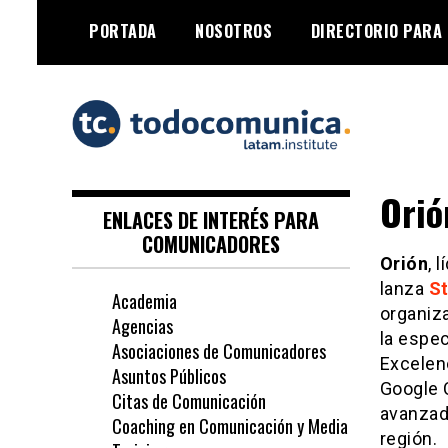
Skip
PORTADA
NOSOTROS
DIRECTORIO PARA
to
content
TodoComunica x
Orió
LATAM Institute
ENLACES DE INTERÉS PARA
COMUNICADORES
Orión
, 
lanza
St
Academia
organiz
Agencias
la espec
Asociaciones de Comunicadores
Excelen
Asuntos Públicos
Google 
Citas de Comunicación
avanzada
Coaching en Comunicación y Media
región.