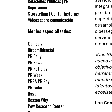
servici
Relaciones Públicas | PR
integra 
Reputación
para bri
Storytelling | Contar historias
específi
Videos sobre comunicación
desarrol
Medios especializados:
ciberse
servicio
Campaign
empresa
Dircomfidencial
«Con St
PR Daily
nuevo ni
PR News
objetiv
PR Noticias
herrami
PR Week
mundo ca
PRSA PR Say
talento
PRovoke
ecosist
Ragan
Reason Why
Los Cen
Pew Research Center