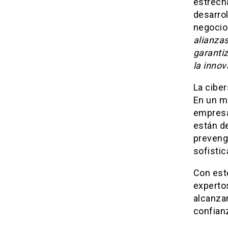
estrech
desarrol
negocio
alianzas
garanti
la innov
La cibe
En un m
empresa
están d
preveng
sofistic
Con est
experto
alcanzar
confian