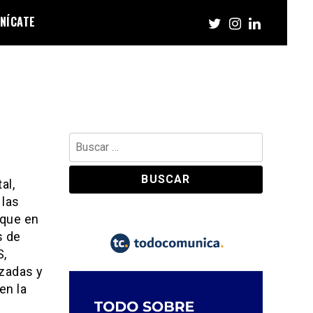
NÍCATE
Buscar:
al,
 las
oque en
s de
S,
izadas y
en la