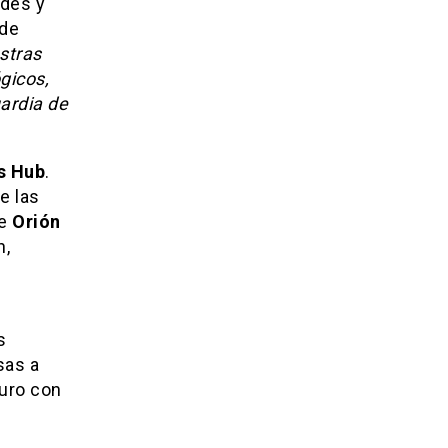
ades y
 de
stras
gicos,
ardia de
s Hub
.
e las
de
Orión
n,
s
sas a
turo con