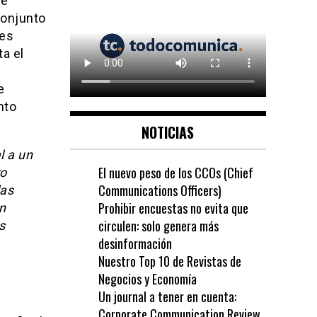
ue
conjunto
des
ta el
e
nto
NOTICIAS
l a un
El nuevo peso de los CCOs (Chief
o
Communications Officers)
las
Prohibir encuestas no evita que
n
circulen: solo genera más
s
desinformación
Nuestro Top 10 de Revistas de
Negocios y Economía
Un journal a tener en cuenta:
Corporate Communication Review