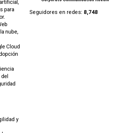
tificial,
s para
Seguidores en redes:
8,748
or.
Web
la nube,
le Cloud
adopción
iencia
 del
guridad
ilidad y