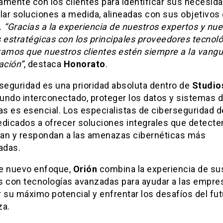
amente con los clientes para identificar sus necesid
lar soluciones a medida, alineadas con sus objetivos
.
“Gracias a la experiencia de nuestros expertos y nue
 estratégicas con los principales proveedores tecnoló
zamos que nuestros clientes estén siempre a la vangu
ación”
, destaca
Honorato
.
rseguridad es una prioridad absoluta dentro de
Studio
undo interconectado, proteger los datos y sistemas d
s es esencial. Los especialistas de ciberseguridad 
edicados a ofrecer soluciones integrales que detecte
an y respondan a las amenazas cibernéticas más
adas.
e nuevo enfoque,
Orión
combina la experiencia de su
s con tecnologías avanzadas para ayudar a las empre
 su máximo potencial y enfrentar los desafíos del fu
za.