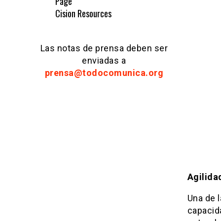
Page
Cision Resources
Las notas de prensa deben ser
enviadas a
prensa@todocomunica.org
Agilida
Una de l
capacid