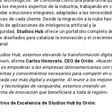
os tecnológicos. Se consolida como una plataforma q
a los mejores expertos de la industria, trabajando en 
ndar soluciones integrales, adaptadas a las necesida
cas de cada cliente. Desde la migración a la nube has
lo de aplicaciones de inteligencia artificial y la
guridad,
Studios Hub
ofrece un portafolio completo d
s diseñados para catalizar la innovación y el crecimie
rial.
udios Hub, estamos elevando la transformación digita
vel»,
afirma
Carlos Honorato
,
CEO de Orión
.
«Nuestr
o es empoderar a las empresas latinoamericanas con 
entas y conocimientos necesarios para competir en u
da vez más digital y exigente. Al reunir a los mejore
s y tecnologías de vanguardia, estamos creando un
ema de innovación que beneficiará a toda la región»
.
tros de Excelencia de Studios Hub by Orión: