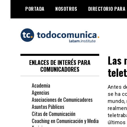
Skip
PORTADA
NOSOTROS
DIRECTORIO PARA
to
content
TodoComunica x
Las 
LATAM Institute
ENLACES DE INTERÉS PARA
tele
COMUNICADORES
Academia
Antes de
Agencias
se ha co
Asociaciones de Comunicadores
mundo, 
Asuntos Públicos
realment
Citas de Comunicación
teletrab
Coaching en Comunicación y Media
últimos 