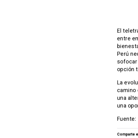
El telet
entre e
bienesta
Perú nec
sofocar 
opción t
La evolu
camino 
una alte
una opor
Fuente:
Comparte e