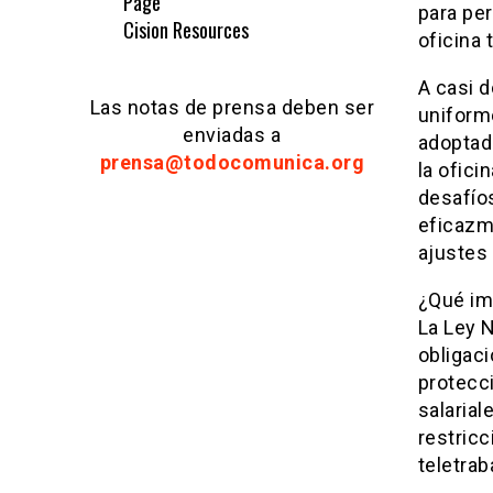
Page
para pe
Cision Resources
oficina 
A casi d
Las notas de prensa deben ser
uniform
enviadas a
adoptado
prensa@todocomunica.org
la ofici
desafío
eficazme
ajustes 
¿Qué im
La Ley N
obligaci
protecc
salarial
restricc
teletrab