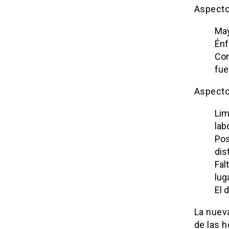
Aspecto
May
Énf
Con
fue
Aspecto
Lim
labo
Pos
dis
Fal
lug
El 
La nueva
de las h