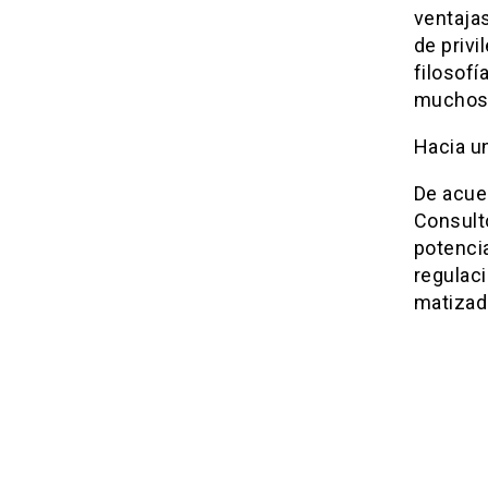
ventajas
de privi
filosofí
muchos 
Hacia un
De acue
Consulto
potencia
regulaci
matizad