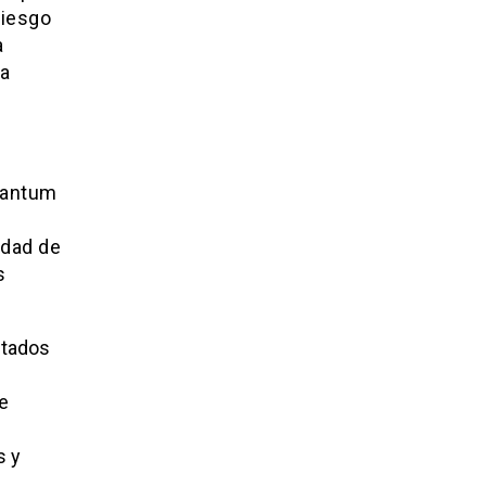
riesgo
a
ra
Quantum
idad de
s
ltados
e
s y