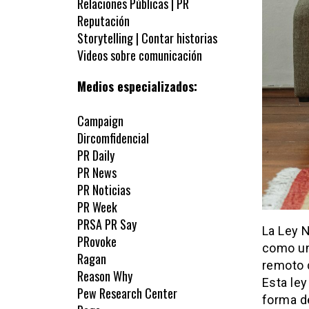
Relaciones Públicas | PR
Reputación
Storytelling | Contar historias
Videos sobre comunicación
Medios especializados:
Campaign
Dircomfidencial
PR Daily
PR News
PR Noticias
PR Week
PRSA PR Say
La Ley N
PRovoke
como un
Ragan
remoto 
Reason Why
Esta le
Pew Research Center
forma de