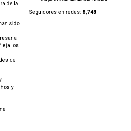
ra de la
Seguidores en redes:
8,748
 han sido
n
resar a
leja los
udes de
?
chos y
one