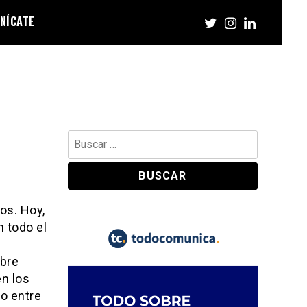
NÍCATE
Buscar:
os. Hoy,
n todo el
obre
en los
io entre