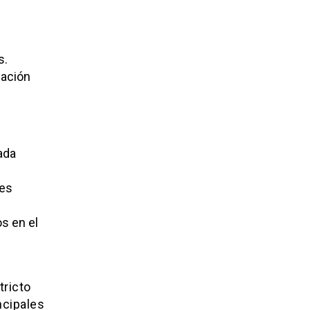
s.
mación
ada
des
s en el
tricto
ncipales