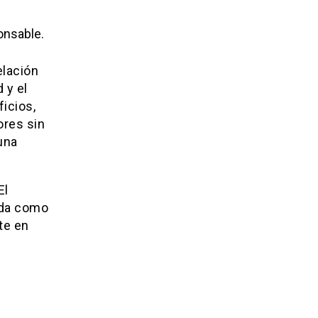
onsable.
elación
 y el
icios,
ores sin
una
El
ida como
te en