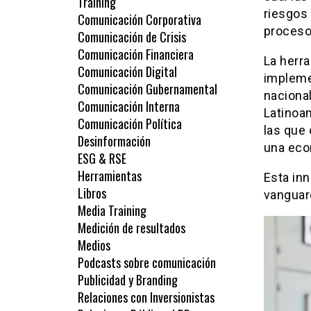
Training
riesgos
Comunicación Corporativa
procesos
Comunicación de Crisis
Comunicación Financiera
La herr
Comunicación Digital
implemen
Comunicación Gubernamental
nacional
Comunicación Interna
Latinoam
Comunicación Política
las que 
Desinformación
una econ
ESG & RSE
Herramientas
Esta in
Libros
vanguard
Media Training
Medición de resultados
Medios
Podcasts sobre comunicación
Publicidad y Branding
Relaciones con Inversionistas