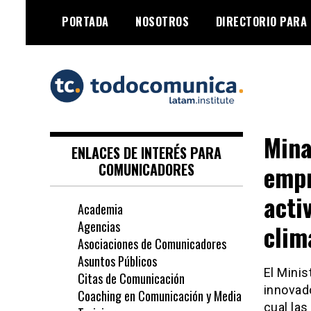
Skip
PORTADA
NOSOTROS
DIRECTORIO PARA
to
content
TodoComunica x
Mina
LATAM Institute
ENLACES DE INTERÉS PARA
empr
COMUNICADORES
acti
Academia
Agencias
clim
Asociaciones de Comunicadores
Asuntos Públicos
El Mini
Citas de Comunicación
innovado
Coaching en Comunicación y Media
cual las