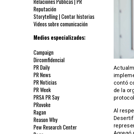
Relaciones Públicas | PR
Reputación
Storytelling | Contar historias
Videos sobre comunicación
Medios especializados:
Campaign
Dircomfidencial
PR Daily
Actualme
PR News
impleme
PR Noticias
contó co
PR Week
de la or
PRSA PR Say
protocol
PRovoke
Al respe
Ragan
Desertif
Reason Why
represe
Pew Research Center
Agregó q