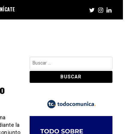
NÍCATE
Buscar:
io
una
iante la
 conjunto