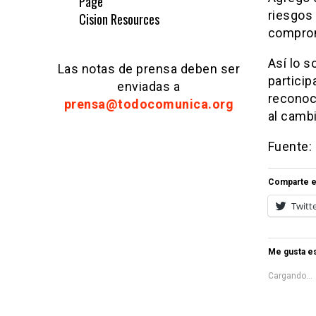
Page
riesgos 
Cision Resources
comprom
Así lo s
Las notas de prensa deben ser
particip
enviadas a
reconoc
prensa@todocomunica.org
al cambi
Fuente:
Comparte e
Twitt
Me gusta es
Cargando...