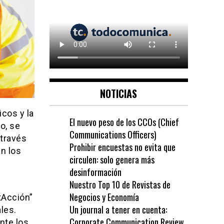
NOTICIAS
icos y la
El nuevo peso de los CCOs (Chief
o, se
Communications Officers)
 través
Prohibir encuestas no evita que
án los
circulen: solo genera más
desinformación
Nuestro Top 10 de Revistas de
Negocios y Economía
tAcción”
Un journal a tener en cuenta:
les.
Corporate Communication Review
nte los