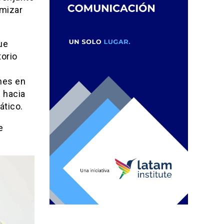
imizar
ue
torio
ones en
n hacia
ático.
e