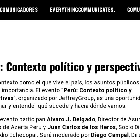
 COMUNICADORES
EVERYTHINGCOMMUNICATES.
COMU
: Contexto político y perspecti
ntexto como el que vive el país, los asuntos público
l importancia. El evento “
Perú: Contexto político y
tivas
”, organizado por JeffreyGroup, es una oportuni
onar y entender qué sucede y hacia dónde vamos.
 evento participan
Alvaro J. Delgado
, Director de Asu
s de Azerta Perú y
Juan Carlos de los Heros
, Socio D
udio Echecopar. Será moderado por
Diego Campal
, Di