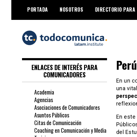
Skip
PORTADA
NOSOTROS
DIRECTORIO PARA
to
content
TodoComunica x
Perú
LATAM Institute
ENLACES DE INTERÉS PARA
COMUNICADORES
En un co
una vita
Academia
perspec
Agencias
reflexi
Asociaciones de Comunicadores
Asuntos Públicos
En este
Citas de Comunicación
Público
Coaching en Comunicación y Media
del Est