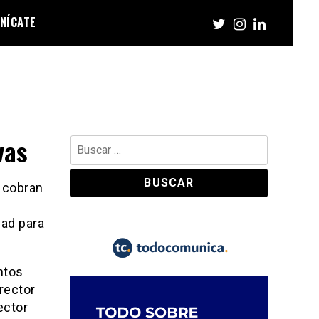
NÍCATE
vas
Buscar:
s cobran
dad para
ntos
irector
rector