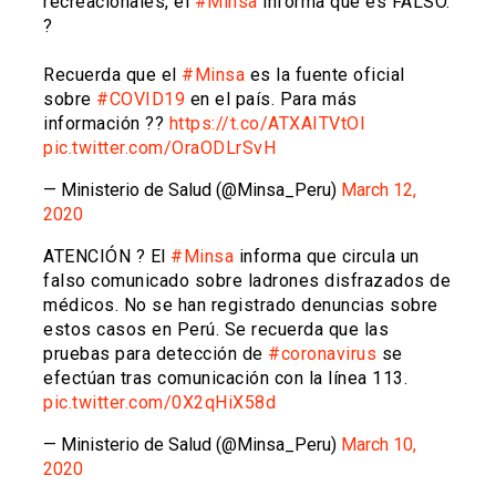
recreacionales, el
#Minsa
informa que es FALSO.
?
Recuerda que el
#Minsa
es la fuente oficial
sobre
#COVID19
en el país. Para más
información ??
https://t.co/ATXAITVtOl
pic.twitter.com/OraODLrSvH
— Ministerio de Salud (@Minsa_Peru)
March 12,
2020
ATENCIÓN ? El
#Minsa
informa que circula un
falso comunicado sobre ladrones disfrazados de
médicos. No se han registrado denuncias sobre
estos casos en Perú. Se recuerda que las
pruebas para detección de
#coronavirus
se
efectúan tras comunicación con la línea 113.
pic.twitter.com/0X2qHiX58d
— Ministerio de Salud (@Minsa_Peru)
March 10,
2020