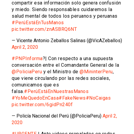
compartir esa información solo genera confusión
y miedo. Siendo responsables cuidaremos la
salud mental de todos los peruanos y peruanas
#PerúEstáEnTusManos
pic.twitter.com/znASBRQ6NT
— Vicente Antonio Zeballos Salinas (@VicAZeballos)
April 2, 2020
#PNPInforma
?| Con respecto a una supuesta
conversación entre el Comandante General de la
@PoliciaPeru
y el Ministro de
@MininterPeru
,
que viene circulando por las redes sociales,
comunicamos que es
falsa.
#PerúEstáEnNuestrasManos
#YoMeQuedoEnCasa
#FakeNews
#NoCaigas
pic.twitter.com/6gidPn240f
— Policía Nacional del Perú (@PoliciaPeru)
April 2,
2020
#URGENTE
| Ante videos propalados en redes