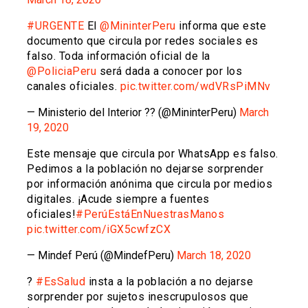
#URGENTE
El
@MininterPeru
informa que este
documento que circula por redes sociales es
falso. Toda información oficial de la
@PoliciaPeru
será dada a conocer por los
canales oficiales.
pic.twitter.com/wdVRsPiMNv
— Ministerio del Interior ?? (@MininterPeru)
March
19, 2020
Este mensaje que circula por WhatsApp es falso.
Pedimos a la población no dejarse sorprender
por información anónima que circula por medios
digitales. ¡Acude siempre a fuentes
oficiales!
#PerúEstáEnNuestrasManos
pic.twitter.com/iGX5cwfzCX
— Mindef Perú (@MindefPeru)
March 18, 2020
?
#EsSalud
insta a la población a no dejarse
sorprender por sujetos inescrupulosos que