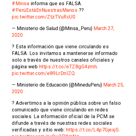
#Minsa
informa que es FALSA.
#PerúEstáEnNuestrasManos
??
pic.twitter.com/ZtzTVuRcU0
— Ministerio de Salud (@Minsa_Peru)
March 27,
2020
? Esta información que viene circulando es
FALSA. Los invitamos a mantenerse informado
solo a través de nuestros canales oficiales y
página web
https://t.co/eTZBgG4zmh
.
pic.twitter.com/e89LrDnIZQ
— Ministerio de Educación (@MineduPeru)
March 25,
2020
? Advertimos a la opinión pública sobre un falso
comunicado que viene circulando en redes
sociales. La información oficial de la PCM se
difunde a través de nuestras redes sociales
verificadas y sitio web:
https://t.co/L4p7GjexjS
.