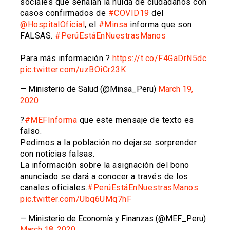
sociales que señalan la huida de ciudadanos con
casos confirmados de
#COVID19
del
@HospitalOficial
, el
#Minsa
informa que son
FALSAS.
#PerúEstáEnNuestrasManos
Para más información ?
https://t.co/F4GaDrN5dc
pic.twitter.com/uzBOiCr23K
— Ministerio de Salud (@Minsa_Peru)
March 19,
2020
?
#MEFInforma
que este mensaje de texto es
falso.
Pedimos a la población no dejarse sorprender
con noticias falsas.
La información sobre la asignación del bono
anunciado se dará a conocer a través de los
canales oficiales.
#PerúEstáEnNuestrasManos
pic.twitter.com/Ubq6UMq7hF
— Ministerio de Economía y Finanzas (@MEF_Peru)
March 18, 2020