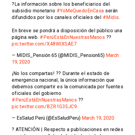
?La información sobre los beneficiarios del
subsidio monetario
#YoMeQuedoEnCasa
serán
difundidos por los canales oficiales del
#Midis
.
En breve se pondrá a disposición del público una
página web.
#PerúEstáEnNuestrasManos
??
pic.twitter.com/X48WlXSAE7
— MIDIS_Pensión 65 (@MIDIS_Pension65)
March
19, 2020
¡No los compartas! ?? Durante el estado de
emergencia nacional, la única información que
debemos compartir es la comunicada por fuentes
oficiales del gobierno.
#PerúEstáEnNuestrasManos
??
pic.twitter.com/BZR1G35JC9
— EsSalud Perú (@EsSaludPeru)
March 19, 2020
? ATENCIÓN | Respecto a publicaciones en redes