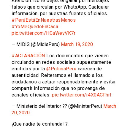
Atención. No te dejes engañar por mensajes
falsos que circulan por WhatsApp. Cualquier
información, por nuestras fuentes oficiales.
#PerúEstáEnNuestrasManos
#YoMeQuedoEnCasa
pic.twitter.com/HCaWevVK7r
— MIDIS (@MidisPeru)
March 19, 2020
#ACLARACIÓN
Los documentos que vienen
circulando en redes sociales supuestamente
emitidos por la
@PoliciaPeru
carecen de
autenticidad. Reiteramos el llamado a los
ciudadanos a actuar responsablemente y evitar
compartir información que no provenga de
canales oficiales.
pic.twitter.com/r4X0ACFhrl
— Ministerio del Interior ?? (@MininterPeru)
March
20, 2020
¡Que nadie te confunda! ?