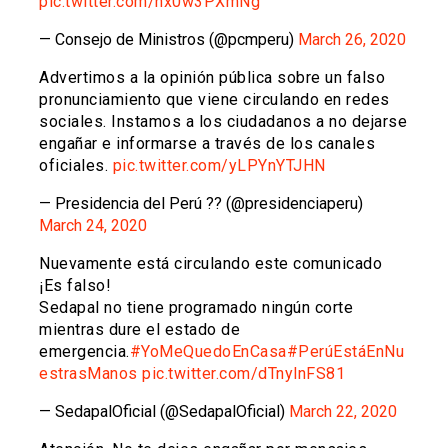
pic.twitter.com/nx0w3PXmNg
— Consejo de Ministros (@pcmperu)
March 26, 2020
Advertimos a la opinión pública sobre un falso
pronunciamiento que viene circulando en redes
sociales. Instamos a los ciudadanos a no dejarse
engañar e informarse a través de los canales
oficiales.
pic.twitter.com/yLPYnYTJHN
— Presidencia del Perú ?? (@presidenciaperu)
March 24, 2020
Nuevamente está circulando este comunicado
¡Es falso!
Sedapal no tiene programado ningún corte
mientras dure el estado de
emergencia.
#YoMeQuedoEnCasa
#PerúEstáEnNu
estrasManos
pic.twitter.com/dTnylnFS81
— SedapalOficial (@SedapalOficial)
March 22, 2020