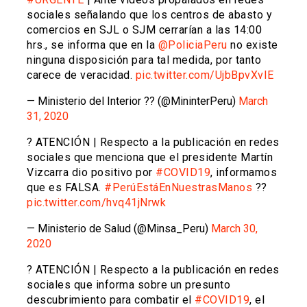
sociales señalando que los centros de abasto y
comercios en SJL o SJM cerrarían a las 14:00
hrs., se informa que en la
@PoliciaPeru
no existe
ninguna disposición para tal medida, por tanto
carece de veracidad.
pic.twitter.com/UjbBpvXvIE
— Ministerio del Interior ?? (@MininterPeru)
March
31, 2020
? ATENCIÓN | Respecto a la publicación en redes
sociales que menciona que el presidente Martín
Vizcarra dio positivo por
#COVID19
, informamos
que es FALSA.
#PerúEstáEnNuestrasManos
??
pic.twitter.com/hvq41jNrwk
— Ministerio de Salud (@Minsa_Peru)
March 30,
2020
? ATENCIÓN | Respecto a la publicación en redes
sociales que informa sobre un presunto
descubrimiento para combatir el
#COVID19
, el