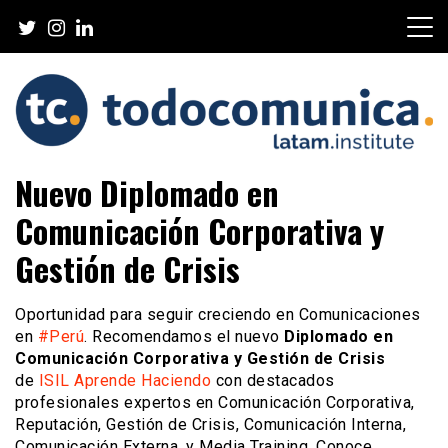
Skip
to
content
TodoComunica x LATAM
Nuevo Diplomado en
Institute
Comunicación Corporativa y
Gestión de Crisis
Oportunidad para seguir creciendo en Comunicaciones
en
#Perú
. Recomendamos el nuevo
Diplomado en
Comunicación Corporativa y Gestión de Crisis
de
ISIL Aprende Haciendo
con destacados
profesionales expertos en Comunicación Corporativa,
Reputación, Gestión de Crisis, Comunicación Interna,
Comunicación Externa, y Media Training. Conoce