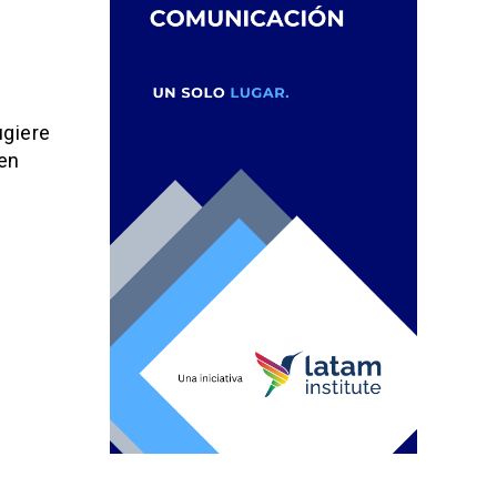
giere
en