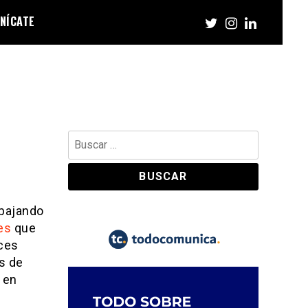
NÍCATE
Buscar:
bajando
res
que
aces
as de
 en