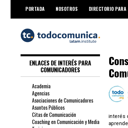
Skip
PORTADA
NOSOTROS
DIRECTORIO PARA
to
content
TodoComunica x
Cons
LATAM Institute
ENLACES DE INTERÉS PARA
Com
COMUNICADORES
Academia
Agencias
Asociaciones de Comunicadores
Asuntos Públicos
Citas de Comunicación
interés
Coaching en Comunicación y Media
aprende