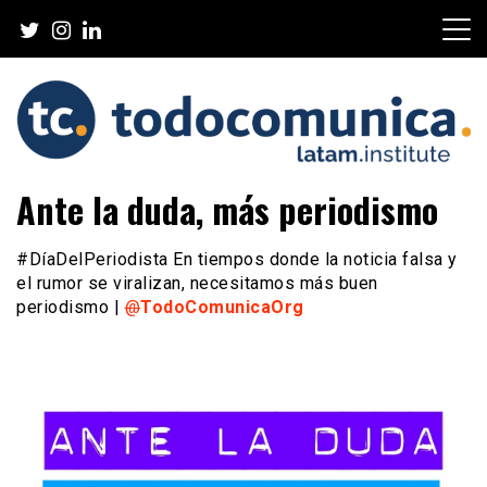
Skip
to
content
TodoComunica x LATAM
Ante la duda, más periodismo
Institute
#DíaDelPeriodista En tiempos donde la noticia falsa y
el rumor se viralizan, necesitamos más buen
periodismo |
@
TodoComunicaOrg