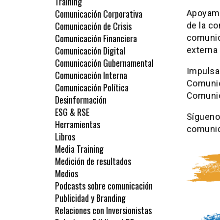
Training
Comunicación Corporativa
Apoyamos
Comunicación de Crisis
de la c
Comunicación Financiera
comunic
Comunicación Digital
externa 
Comunicación Gubernamental
Impulsa
Comunicación Interna
Comunic
Comunicación Política
Comunic
Desinformación
ESG & RSE
Sígueno
Herramientas
comuni
Libros
Media Training
Medición de resultados
Medios
Podcasts sobre comunicación
Publicidad y Branding
Relaciones con Inversionistas