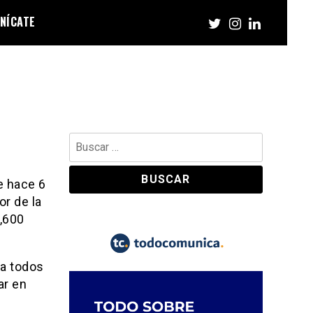
NÍCATE
Buscar:
e hace 6
or de la
,600
ra todos
ar en