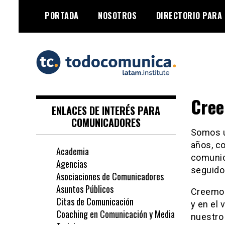
Skip
PORTADA
NOSOTROS
DIRECTORIO PARA
to
content
TodoComunica x
Cre
LATAM Institute
ENLACES DE INTERÉS PARA
COMUNICADORES
Somos u
años, co
Academia
comunic
Agencias
seguido
Asociaciones de Comunicadores
Asuntos Públicos
Creemos
Citas de Comunicación
y en el 
Coaching en Comunicación y Media
nuestro