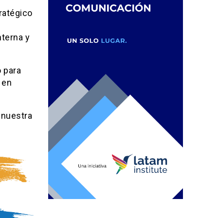
ratégico
terna y
 para
 en
 nuestra